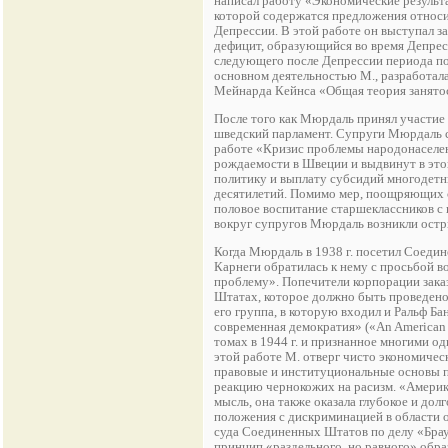
написал работу «Экономические результат
которой содержатся предложения относи
Депрессии. В этой работе он выступал 
дефицит, образующийся во время Депре
следующего после Депрессии периода по
основном деятельностью М., разработала
Мейнарда Кейнса «Общая теория занятости
После того как Мюрдаль принял участие в
шведский парламент. Супруги Мюрдаль с
работе «Кризис проблемы народонаселени
рождаемости в Швеции и выдвинут в эт
политику и выплату субсидий многодетн
десятилетий. Помимо мер, поощряющих с
половое воспитание старшеклассников с
вокруг супругов Мюрдаль возникли остр
Когда Мюрдаль в 1938 г. посетил Соеди
Карнеги обратилась к нему с просьбой 
проблему». Попечители корпорации зака
Штатах, которое должно быть проведено 
его группа, в которую входил и Ральф Б
современная демократия» («An American 
томах в 1944 г. и признанное многими о
этой работе М. отверг чисто экономичес
правовые и институциональные основы 
реакцию чернокожих на расизм. «Амери
мысль, она также оказала глубокое и до
положения с дискриминацией в области 
суда Соединенных Штатов по делу «Брау
принцип «раздельного, но равного» образ