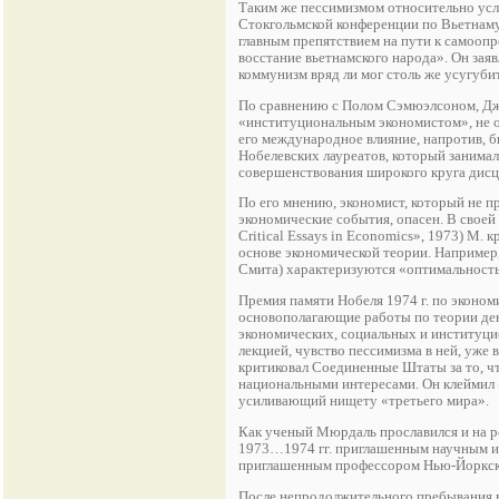
Таким же пессимизмом относительно усл
Стокгольмской конференции по Вьетнаму 
главным препятствием на пути к самоопр
восстание вьетнамского народа». Он зая
коммунизм вряд ли мог столь же усугуби
По сравнению с Полом Сэмюэлсоном, Дж
«институциональным экономистом», не ок
его международное влияние, напротив, б
Нобелевских лауреатов, который занима
совершенствования широкого круга дисц
По его мнению, экономист, который не п
экономические события, опасен. В своей 
Critical Essays in Economics», 1973) М.
основе экономической теории. Например,
Смита) характеризуются «оптимальность
Премия памяти Нобеля 1974 г. по экон
основополагающие работы по теории ден
экономических, социальных и институци
лекцией, чувство пессимизма в ней, уже
критиковал Соединенные Штаты за то, ч
национальными интересами. Он клеймил 
усиливающий нищету «третьего мира».
Как ученый Мюрдаль прославился и на ро
1973…1974 гг. приглашенным научным ис
приглашенным профессором Нью-Йоркско
После непродолжительного пребывания в