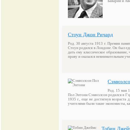
Баварии и Ав
Стоун Джон Ричард
Род. 30 августа 1913 г. Премия пам
Стоун родился в Лондоне. Он был ед
дать ему классическое образование, 
праву и оказался невнимательным уч
Сэмюэлсо
Род. 15 мая 
Пол Энтони Сэмюэлсон родился в Гэр
1935 г., еще не достигнув возраста 
учителями были такие экономисты, 
Тобин Джей