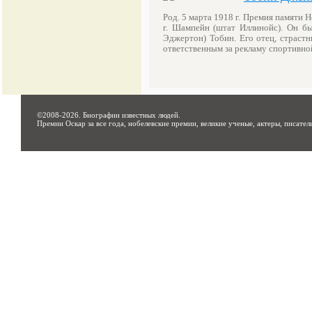
Род. 5 марта 1918 г. Премия памяти 
г. Шампейн (штат Иллинойс). Он б
Эджертон) Тобин. Его отец, страст
ответственным за рекламу спортивно
©2008-2026.
Биографии известных людей
.
Премии Оскар за все года, нобелевские премии, великие ученые, актеры, писател