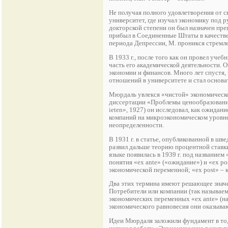
Не получая полного удовлетворения от 
университет, где изучал экономику под р
докторской степени он был назначен пре
прибыл в Соединенные Штаты в качестве
периода Депрессии, М. проникся стремле
В 1933 г., после того как он провел уче
часть его академической деятельности. 
экономии и финансов. Много лет спустя,
отношений в университете и стал основ
Мюрдаль увлекся «чистой» экономическо
диссертации «Проблемы ценообразования 
ieten», 1927) он исследовал, как ожида
компаний на микроэкономическом уровне
неопределенности.
В 1931 г. в статье, опубликованной в шв
развил дальше теорию процентной ставки
языке появилась в 1939 г. под названием
понятия «ex ante» («ожидание») и «ex p
экономической переменной; «ex post» – 
Два этих термина имеют решающее значен
Потребители или компании (так называе
экономических переменных «ex ante» (н
экономического равновесия они оказываю
Идеи Мюрдаля заложили фундамент в то,