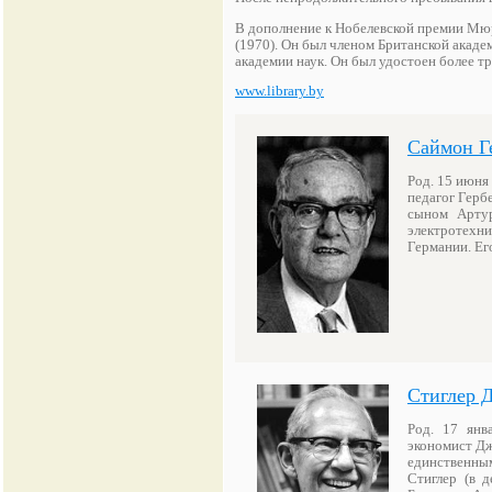
В дополнение к Нобелевской премии Мюр
(1970). Он был членом Британской акаде
академии наук. Он был удостоен более 
www.library.by
Саймон Г
Род. 15 июня
педагог Герб
сыном Артур
электротехни
Германии. Ег
Стиглер 
Род. 17 янв
экономист Дж
единственны
Стиглер (в 