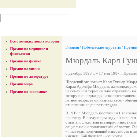
Все о великих людях истории
Главная
/
Нобелевские лауреаты
/
Премии
Премии по медицине и
физиологии
Мюрдаль Карл Гун
Премии по физике
Премии по химии
6 декабря 1898 г. – 17 мая 1987 г. Прем
Премии по литературе
Шведский экономист Карл Гуннар Мюрдал
Премии мира
Карла Адольфа Мюрдаля, железнодорожно
на семейной ферме сильно отразилась на
Премии по экономике
которую он однажды назвал сочетанием 
летнем возрасте он называл себя «обыч
отношение к ценности труда».
В 1919 г. Мюрдаль поступил в Стокгольм
практику. В следующем году он женился
стала впоследствии всемирно известным
социальной и политической областях. Он
– писатель, получивший известность в ш
именем; Кай Фелстер – социолог.