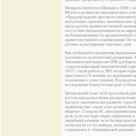
Мюрдаль вернулся в Швецию в 1940 г. по
Штаты в должности экономического сове
«Предупреждение против послевоенного о
наступление серьезных экономических т
председатель правительственной эконом
отсутствия сбалансированности на миро
несбалансированность промышленной ст
правительственного планирования. Он т
ратовал за расширение торговли с ним.
Как свободный и независимо высказываю
подчиняться политической дисциплине. В 
Экономической комиссии ООН для Европ
создал независимый экономический секре
1957 г. своей работы в ЭКЕ он присоедин
приступил к 10-летнему исследованию п
отношению к этим странам). Результатом 
исследование бедности народов» («Asian D
Центральный тезис этой трехтомной рабо
ростом народонаселения, распределения 
быстрое экономическое развитие стран Ю
правительства» стран этого региона был
нищеты». Согласно М., иностранная пом
роль, если она будет верно направлена,
хвалебный резонанс за ее беспристраст
несмотря на то что выводы, вытекающие 
содержались в «Американской дилемме».