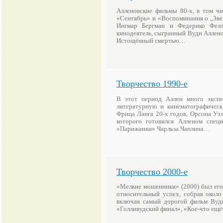
Алленовские фильмы 80-х, в том ч
«Сентябрь» и «Воспоминания о „Звез
Ингмар Бергман и Федерико Фелл
кинодеятель, сыгранный Вуди Аллено
Истощённый смертью…
Творчество 1990-е
В этот период Аллен много экспе
литературную и кинематографичес
Фрица Ланга 20-х годов, Орсона Уэл
которого готовился Алленом спец
«Парижанки» Чарльза Чаплина…
Творчество 2000-е
«Мелкие мошенники» (2000) был его
относительный успех, собрав окол
включая самый дорогой фильм Вуди
«Голливудский финал», «Кое-что ещ