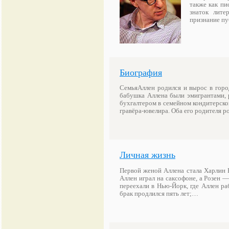
также как пи
знаток лите
признание п
Биография
СемьяАллен родился и вырос в горо
бабушка Аллена были эмигрантами, 
бухгалтером в семейном кондитерско
гравёра-ювелира. Оба его родителя 
Личная жизнь
Первой женой Аллена стала Харлин Р
Аллен играл на саксофоне, а Розен —
переехали в Нью-Йорк, где Аллен ра
брак продлился пять лет;…