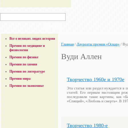
Все о великих людях истории
Главная
/
Лауреаты премии «Оскар»
/
Ву
Премии по медицине и
физиологии
Вуди Аллен
Премии по физике
Премии по химии
Премии по литературе
Творчество 1960е и 1970е
Премии мира
Премии по экономике
Эта статья или раздел нуждается в 
статей. Его первым настоящим реж
последовали такие картины, как «Б
«Спящий», «Любовь и смерть». В 19
Творчество 1980-е