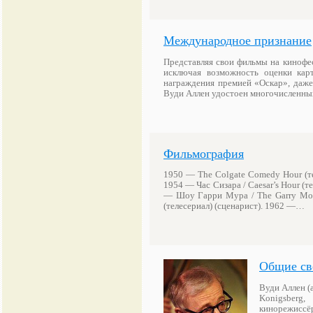
Международное признание
Представляя свои фильмы на кинофе
исключая возможность оценки ка
награждения премией «Оскар», даже
Вуди Аллен удостоен многочисленны
Фильмография
1950 — The Colgate Comedy Hour (тел
1954 — Час Сизара / Caesar’s Hour (т
— Шоу Гарри Мура / The Garry Moor
(телесериал) (сценарист). 1962 —…
Общие св
Вуди Аллен (а
Konigsberg
кинорежиссёр