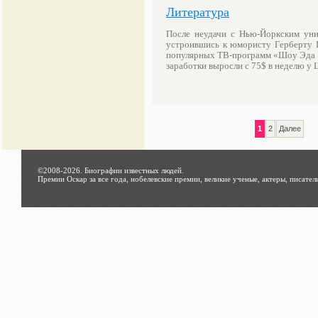
Литература
После неудачи с Нью-Йоркским уни
устроившись к юмористу Герберту Ш
популярных ТВ-программ «Шоу Эда Са
заработки выросли с 75$ в неделю 
1
2
Далее
©2008-2026.
Биографии известных людей
.
Премии Оскар за все года, нобелевские премии, великие ученые, актеры, писател