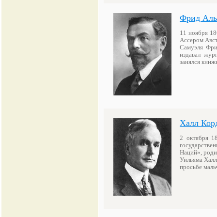
Фрид Аль
11 ноября 18
Ассером Авст
Самуэля Фри
издавал жур
занялся кни
Халл Кор
2 октября 1
государствен
Наций», роди
Уильяма Халл
просьбе мал