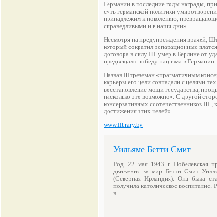
Германии в последние годы награды, пр
суть германской политики умиротворения
принадлежим к поколению, превращающему
справедливыми и в наши дни».
Несмотря на предупреждения врачей, Шт
который сократил репарационные платежи
договора в силу Ш. умер в Берлине от уд
предвещало победу нацизма в Германии.
Назвав Штреземан «прагматичным консер
карьеры его цели совпадали с целями те
восстановление мощи государства, проц
насколько это возможно». С другой сто
консервативных соотечественников Ш., к
достижения этих целей».
www.library.by
Уильяме Бетти Смит
Род. 22 мая 1943 г. Нобелевская п
движения за мир Бетти Смит Уилья
(Северная Ирландия). Она была ста
получила католическое воспитание. Р
в…