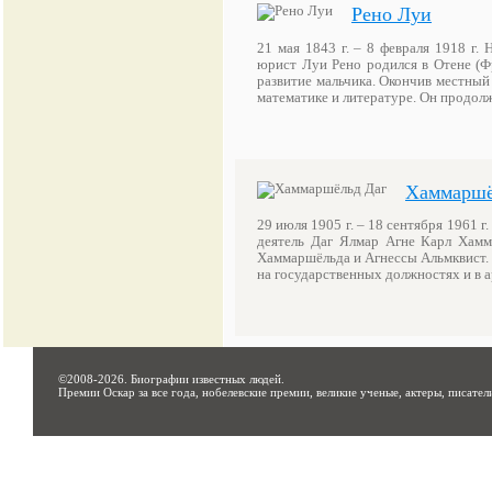
Рено Луи
21 мая 1843 г. – 8 февраля 1918 г.
юрист Луи Рено родился в Отене (Ф
развитие мальчика. Окончив местный 
математике и литературе. Он продо
Хаммаршё
29 июля 1905 г. – 18 сентября 1961 
деятель Даг Ялмар Агне Карл Хамм
Хаммаршёльда и Агнессы Альмквист. 
на государственных должностях и в 
©2008-2026.
Биографии известных людей
.
Премии Оскар за все года, нобелевские премии, великие ученые, актеры, писател