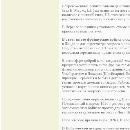
Встревоженные решительными действиям
стал В. Маркс; Ш. был назначен на пост
политике с позиций силы, Ш. стал созна
восстановить экономику и смягчить суров
В Версале союзники установили сумму ре
приостановила платежи.
В ответ на это французские войска ок
в Лондоне для пересмотра вопроса о ре
Представляя Германию, Ш. вел переговор
позволили германскому правительству п
В атмосфере доброй воли, созданной «пл
предлагая установить англо-франко-герм
французским министром иностранных де
Чемберленом в Локарно (Швейцария). По
Франция, Германия и Бельгия договорил
гарантировали демилитаризацию Рейнско
успокоил внутреннюю оппозицию тем, чт
защитить ее от вооруженной агрессии.
Продолжая свою мирную политику, Штрез
Подписанный в апреле 1926 г. договор тр
экономическом бойкоте против другого г
германскую делегацию на сессии Лиги Н
Нобелевскую премию мира 1926 г. Штрез
В Нобелевской лекции, носившей назва