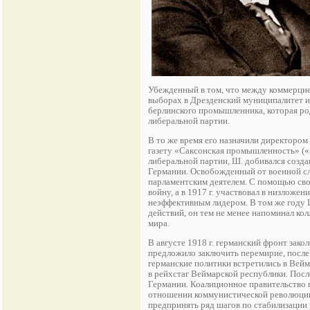
Убежденный в том, что между коммерцие
выборах в Дрезденский муниципалитет и в
берлинского промышленника, которая род
либеральной партии.
В то же время его назначили директор
газету «Саксонская промышленность» («S
либеральной партии, Ш. добивался созда
Германии. Освобожденный от военной сл
парламентским деятелем. С помощью сво
войну, а в 1917 г. участвовал в низложе
неэффективным лидером. В том же году 
действий, он тем не менее напоминал ко
мира.
В августе 1918 г. германский фронт зако
предложило заключить перемирие, после ч
германские политики встретились в Вей
в рейхстаг Веймарской республики. После
Германии. Коалиционное правительство 
отношении коммунистической революции 
предпринять ряд шагов по стабилизации