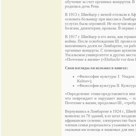
обучение за счет органных концертов. В 1
родилась дочь Рена.
В 1913 г. Швейцер с женой отплыли в А
основать больницу при миссии в Ламбаре
услугах была огромной. Не получая мед
болезни, дизентерии, проказы. В первые 
В 1917 г. Швейцер и его жена, как герм
войны. После освобождения Ш. провел е
выплачивать долги по Ламбарене, он раб
органные концерты. С помощью архиеписк
Упсальском университете и других места
«Почтение к жизни» («Ehrfurcht vor dem 
Свои взгляды он изложил в книгах:
«Философия культуры I: Упадок и
Kultur»);
«Философия культуры II: Культура 
«Определение этики представляется мне 
что повреждает и нарушает жизнь, – пл
Почтение к жизни, продолжал Ш., «требу
Вернувшись в Ламбарене в 1924 г., Швей
комплекс из 70 зданий, в ее штат входил
африканское селение, электричество был
членам семьи разрешалось ухаживать за 
оказывая им помощь в знакомых для них у