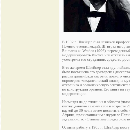
В 1902 г. Швейцер был назначен профессо
Помимо чтения лекций, Ш. играл на орга
Reimarus zu Wrede» (1906), переведенны
модернизировать Иисуса или отказать ем
усмотрел в его страданиях средство дос
В то же время Швейцер стал крупнейшим 
была посвящена его докторская диссерт
рассматривал Баха как религиозного мис
опровергла «педантический взгляд на му
отклонила и романтическую сентиментал
по конструкции органов. Его книга на эт
модернизации.
Несмотря на достижения в области фило
клятву, данную самому себе в возрасте 2
наукой до 30 лет, а затем посвятить себ
Африке, прочитанная им в журнале Париж
задуманного. «Отныне мне предстояло не 
Оставив работу в 1905 г., Швейцер пост