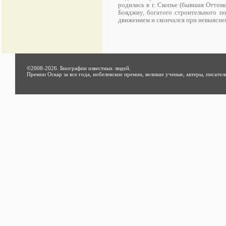
родилась в г. Скопье (бывшая Оттом
Бояджиу, богатого строительного п
движением и скончался при невыясне
©2008-2026.
Биографии известных людей
.
Премии Оскар за все года, нобелевские премии, великие ученые, актеры, писател