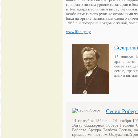
националистических устремлений Африки
говорил о низком уровне санитарии в бо
в. Благодаря публичным выступлениям и 
особо отметил его руки «с огромными чу
Баха на органе, записывали слова о знач
1965 г. и похоронен рядом с женой, умер
www.library.by
Сёдерблю
15 января 1
архиепископ 
семье свяще
семье, где з
язык в пятил
Сесил Робер
14 сентября 1864 г. – 24 ноября 19
Эдгар Олджернон Роберт Гэскойн Се
Роберта Артура Талбота Сесила, ма
премьер-министром. Окруженный рос