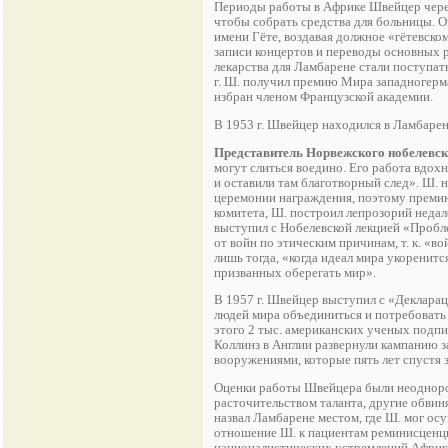
Периоды работы в Африке Швейцер чередо
чтобы собрать средства для больницы. О
имени Гёте, воздавая должное «гётевском
записи концертов и переводы основных ра
лекарства для Ламбарене стали поступат
г. Ш. получил премию Мира западногерма
избран членом Французской академии.
В 1953 г. Швейцер находился в Ламбарен
Представитель Норвежского нобелевск
могут слиться воедино. Его работа вдохн
и оставили там благотворный след». Ш. 
церемонии награждения, поэтому премию
комитета, Ш. построил лепрозорий недале
выступил с Нобелевской лекцией «Пробле
от войн по этическим причинам, т. к. «в
лишь тогда, «когда идеал мира укоренит
призванных оберегать мир».
В 1957 г. Швейцер выступил с «Декларац
людей мира объединиться и потребовать
этого 2 тыс. американских ученых подп
Коллинз в Англии развернули кампанию за
вооружениями, которые пять лет спустя
Оценки работы Швейцера были неодноро
расточительством таланта, другие обвин
назвал Ламбарене местом, где Ш. мог о
отношение Ш. к пациентам реминисценци