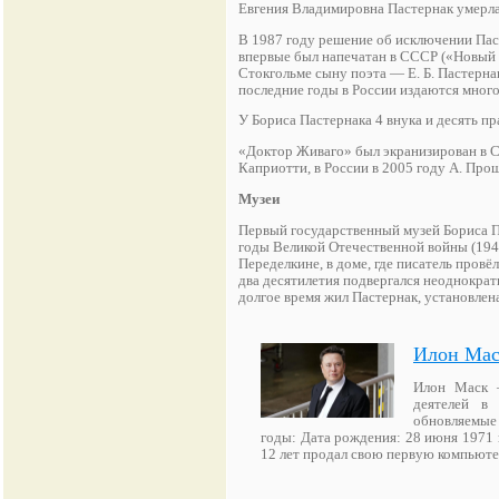
Евгения Владимировна Пастернак умерла 
В 1987 году решение об исключении Пас
впервые был напечатан в СССР («Новый М
Стокгольме сыну поэта — Е. Б. Пастерна
последние годы в России издаются мног
У Бориса Пастернака 4 внука и десять пр
«Доктор Живаго» был экранизирован в 
Каприотти, в России в 2005 гoду А. Про
Музеи
Первый государственный музей Бориса Па
годы Великой Отечественной войны (194
Переделкине, в доме, где писатель пров
два десятилетия подвергался неоднократ
долгое время жил Пастернак, установлен
Илон Ма
Илон Маск —
деятелей в 
обновляемые
годы: Дата рождения: 28 июня 1971 
12 лет продал свою первую компьют