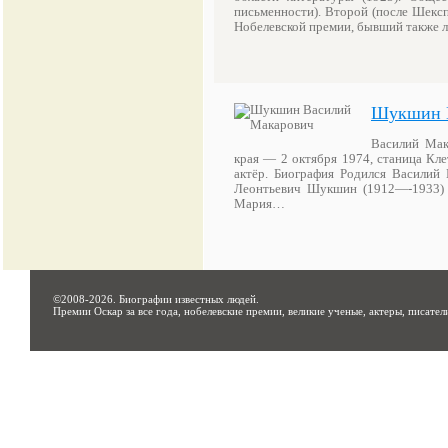
письменности). Второй (после Шексп
Нобелевской премии, бывший также 
Шукшин 
Василий Мак
края — 2 октября 1974, станица Кле
актёр. Биография Родился Василий
Леонтьевич Шукшин (1912—-1933) бы
Мария…
©2008-2026.
Биографии известных людей
.
Премии Оскар за все года, нобелевские премии, великие ученые, актеры, писател