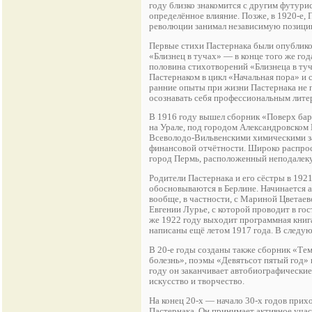
году близко знакомится с другим футури
определённое влияние. Позже, в 1920-е,
революции занимал независимую позицию,
Первые стихи Пастернака были опублико
«Близнец в тучах» — в конце того же год
половина стихотворений «Близнеца в ту
Пастернаком в цикл «Начальная пора» и
ранние опыты при жизни Пастернака не п
осознавать себя профессиональным лите
В 1916 году вышел сборник «Поверх бар
на Урале, под городом Александровском
Всеволодо-Вильвенскими химическими за
финансовой отчётности. Широко распрос
город Пермь, расположенный неподалеку
Родители Пастернака и его сёстры в 192
обосновываются в Берлине. Начинается 
вообще, в частности, с Мариной Цветаево
Евгении Лурье, с которой проводит в гос
же 1922 году выходит программная книг
написаны ещё летом 1917 года. В следую
В 20-е годы созданы также сборник «Тем
болезнь», поэмы «Девятьсот пятый год» 
году он заканчивает автобиографические
искусство и творчество.
На конец 20-х — начало 30-х годов прих
Пастернака. Он принимает активное учас