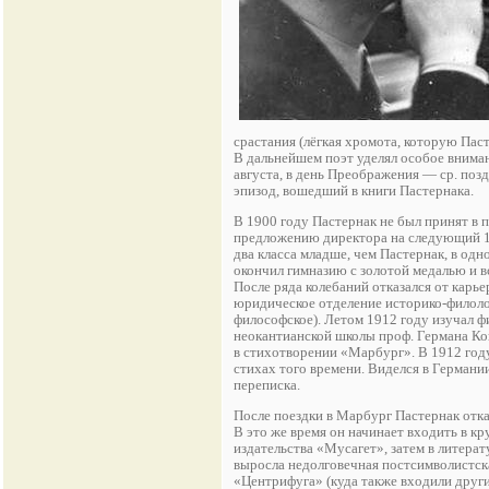
срастания (лёгкая хромота, которую Пас
В дальнейшем поэт уделял особое вниман
августа, в день Преображения — ср. поз
эпизод, вошедший в книги Пастернака.
В 1900 году Пастернак не был принят в 
предложению директора на следующий 190
два класса младше, чем Пастернак, в од
окончил гимназию с золотой медалью и в
После ряда колебаний отказался от карь
юридическое отделение историко-филолог
философское). Летом 1912 году изучал 
неокантианской школы проф. Германа Ког
в стихотворении «Марбург». В 1912 году
стихах того времени. Виделся в Германи
переписка.
После поездки в Марбург Пастернак отка
В это же время он начинает входить в к
издательства «Мусагет», затем в литер
выросла недолговечная постсимволистск
«Центрифуга» (куда также входили друг