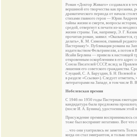
Роман «Доктор Живаго» создавался в тече
вершиной его творчества как прозаика, 
драматического периода от начала стол
стихами главного героя — Юрия Андрее
тайны жизни и смерти, вопросы истории,
средой, отвергнут к печати из-за неодн
жизни страны. Так, например, Э. Г. Каз
прочитав роман, заявил: «Оказывается, 
делать», К. М. Симонов, главный редакто
Пастернаку!». Публикация романа на За
издательством Фельтринелли, а потом в 
Исайи Берлина — привела к настоящей тр
откровенным оскорблениям в его адрес с
Союза Писателей СССР, вслед за Правле
лишения его советского гражданства. Ср
Слуцкий, С. A. Баруздин, Б. Н. Полевой 
в разделе «Ссылки»). Следует отметить,
литераторами на Западе, в том числе В. 
Нобелевская премия
С 1946 по 1950 годы Пастернак ежегодно
кандидатура была предложена прошлогод
(после И. A. Бунина), удостоенным этой 
Присуждение премии воспринималось сове
тоже был воспринят негативно. Вот что 
…что они ухитрились не заметить Толстог
когда он стал эмигрантом, и только потом