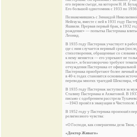
его первом съезде, на котором Н. И. Бу
Его большой однотомник с 1933 по 1936 
Познакомившись с Зинаидой Николаевной 
Нейгауза, вместе с ней в 1931 году Паст
Яшвили. Прервав первый брак, в 1932 год
рождение» — попытка Пастернака влиться
Леонид.
В 1935 году Пастернак участвует в раб
где с ним случается нервный срыв (после
стихотворения, обращенные со словами в
к нему меняется — его упрекают не толь
эпохе», и безоговорочно требуют темати
отчуждения Пастернака от официальной л
Пастернака приобретают более личный и 
в 40-х годах становятся основным источ
переводы многих трагедий Шекспирa, «
В 1935 году Пастернак заступился за м
Сталину Пастернака и Ахматовой. В 193
письмо с одобрением расстрела Тухачев
—1943 провёл в эвакуации в Чистополе.
В 1952 году у Пастернака произошёл пе
религиозного чувства:
«О Господи, как совершенны дела Твои,
«Доктор Живаго»