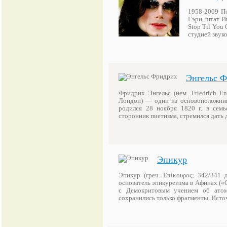
1958-2009 П
Гэри, штат И
Stop Til You 
студией звук
Энгельс 
Фридрих Энгельс (нем. Friedrich E
Лондон) — один из основоположник
родился 28 ноября 1820 г. в семь
сторонник пиетизма, стремился дать 
Эпикур
Эпикур (греч. Επίκουρος; 342/341 
основатель эпикуреизма в Афинах («
с Демокритовым учением об атома
сохранились только фрагменты. Ист