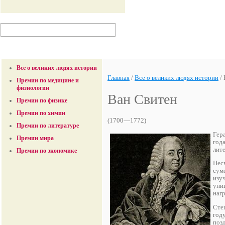
Все о великих людях истории
Главная
/
Все о великих людях истории
/
Премии по медицине и
физиологии
Ван Свитен
Премии по физике
Премии по химии
(1700—1772)
Премии по литературе
Гера
Премии мира
год
лит
Премии по экономике
Несм
суме
изу
уни
нагр
Сте
год
поз