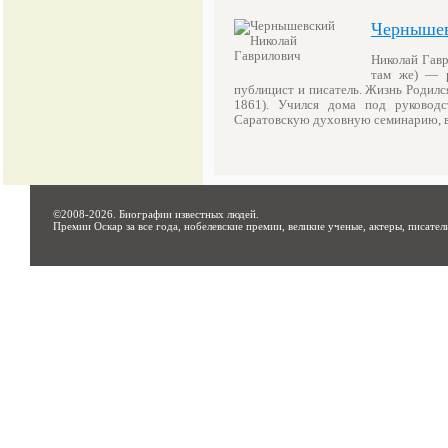
Чернышев
Николай Гавр
там же) — р
публицист и писатель. Жизнь Родил
1861). Учился дома под руководс
Саратовскую духовную семинарию, 
©2008-2026.
Биографии известных людей
.
Премии Оскар за все года, нобелевские премии, великие ученые, актеры, писател