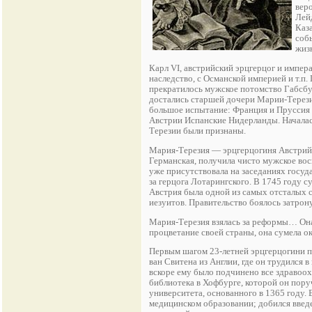
вер
Лейд
Каза
соб
жиз
Карл VI, австрийский эрцгерцог и импер
наследство, с Османской империей и т.п.
прекратилось мужское потомство Габсбур
достались старшей дочери Марии-Терези
большое испытание: Франция и Пруссия о
Австрии Испанские Нидерланды. Началась
Терезии были признаны.
Мария-Терезия — эрцгерцогиня Австрийск
Германская, получила чисто мужское вос
уже присутствовала на заседаниях госуд
за герцога Лотарингского. В 1745 году 
Австрия была одной из самых отсталых с
иезуитов. Правительство боялось затрон
Мария-Терезия взялась за реформы… Она 
процветание своей страны, она сумела 
Первым шагом 23-летней эрцгерцогини 
ван Свитена из Англии, где он трудился 
вскоре ему было подчинено все здравоох
библиотека в Хофбурге, которой он пору
университета, основанного в 1365 году.
медицинском образовании; добился введ