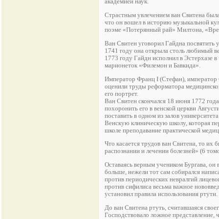
академией наук.
Страстным увлечением ван Свитена была
что он вошел в историю музыкальной кул
поэме «Потерянный рай» Милтона, «Врем
Ван Свитен уговорил Гайдна посвятить 
1741 году она открыла столь любимый ве
1773 году Гайдн исполнил в Эстерхазе в
марионеток «Филемон и Бавкида».
Император Франц I (Стефан), император
оценили труды реформатора медицинског
его портрет.
Ван Свитен скончался 18 июня 1772 год
похоронить его в венской церкви Августи
поставить в одном из залов университета
Венскую клиническую школу, которая пе
школе преподавание практической медици
Что касается трудов ван Свитена, то их
распознании и лечении болезней» (6 томо
Оставаясь верным учеником Бургава, он в
больше, нежели тот сам собирался напис
против периодических невралгий лицевог
против сифилиса весьма важное нововвед
установил правила использования ртути.
До ван Свитена ртуть, считавшаяся свое
Господствовало ложное представление, 