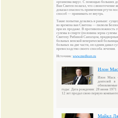
организма вирус. С помощью больших доз
Ван Свитен полагал, что слюнотечение я
доказал опасность применения ртути пос
способ — принимать ее внутрь.
Такие попытки делались и раньше: суще
во времена ван Свитена — пилюли Беллос
при их продаже. В противоположность 
сулемы в спирте (половина зерна сулемы
Свитену Рибиной Санхецом, придворным 
больных венской венерической больницы 
больных на две части, он одним давал с
превосходство своего способа лечения.
Источник:
www.medkurs.ru
Илон Ма
Илон Маск —
деятелей в 
обновляемые
годы: Дата рождения: 28 июня 1971 
12 лет продал свою первую компьют
Майкл Дж