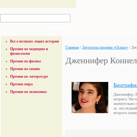
Все о великих людях истории
Главная
/
Лауреаты премии «Оскар»
/
Дж
Премии по медицине и
физиологии
Дженнифер Коннел
Премии по физике
Премии по химии
Премии по литературе
Биографи
Премии мира
Премии по экономике
Дженнифер Ли
актриса. Несм
значительно 
за последни
второго пла