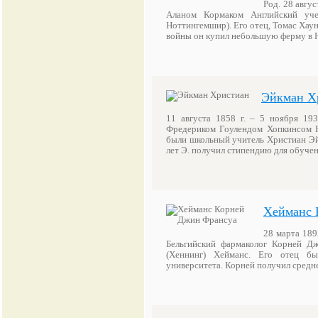
Род. 28 авгу
Аланом Кормаком Английский уч
Ноттингемшир). Его отец, Томас Хаун
войны он купил небольшую ферму в 
Эйкман Х
11 августа 1858 г. – 5 ноября 193
Фредериком Гоулендом Хопкинсом Н
были школьный учитель Христиан Эйк
лет Э. получил стипендию для обуч
Хейманс 
28 марта 189
Бельгийский фармаколог Корней Д
(Хеннинг) Хейманс. Его отец бы
университета. Корней получил средн