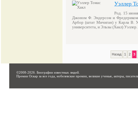
Уэллер Т
Род. 15 июня
Джоном Ф. Эндерсом и Фредериком Ч
Арбор (штат Мичиган) у Карла В. У
университета, и Эльзы (Хакл) Уэллер
Назад
1
2
3
©2008-2026.
Биографии известных людей
.
Премии Оскар за все года, нобелевские премии, великие ученые, актеры, писател