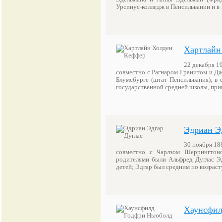
Урсинус-колледж в Пенсильвании и в 
Хартлайн
22 декабря 19
совместно с Рагнаром Гранитом и Д
Блумсбурге (штат Пенсильвания), в 
государственной средней школы, при
Эдриан Э
30 ноября 188
совместно с Чарлзом Шеррингтон
родителями были Альфред Дуглас Эд
детей; Эдгар был средним по возраст
Хаунсфил