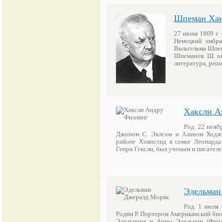
Шпеман Ха
27 июня 1869 г. 
Немецкий эмбри
Вильгельма Шпем
Шпеманов. Ш. ок
литература, ре
Хаксли А
Род. 22 нояб
Джоном С. Эклсом и Аланом Ходжк
районе Хэмпстид в семье Леонарда 
Генри Гексли, был ученым и писател
Эдельман
Род. 1 июля 
Родни Р. Портером Американский био
Эдельмана и Анны Эдельман (Фрид