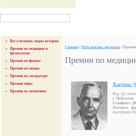
Все о великих людях истории
Главная
/
Нобелевские лауреаты
/
Премии
Премии по медицине и
физиологии
Премии по медицин
Премии по физике
Премии по химии
Премии по литературе
Хаггинс 
Премии мира
Премии по экономике
Род. 22. сен
с Пейтоном 
Галифаксе (
Хаггинса, ф
поступил в У