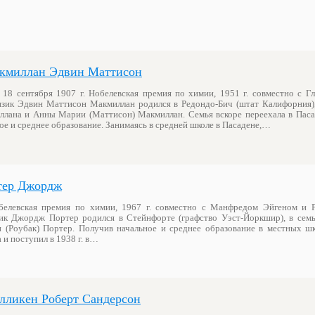
кмиллан Эдвин Маттисон
 18 сентября 1907 г. Нобелевская премия по химии, 1951 г. совместно с Г
зик Эдвин Маттисон Макмиллан родился в Редондо-Бич (штат Калифорния),
лана и Анны Марии (Маттисон) Макмиллан. Семья вскоре переехала в Пасад
е и среднее образование. Занимаясь в средней школе в Пасадене,…
тер Джордж
обелевская премия по химии, 1967 г. совместно с Манфредом Эйгеном и 
к Джордж Портер родился в Стейнфорте (графство Уэст-Йоркшир), в сем
(Роубак) Портер. Получив начальное и среднее образование в местных шк
и поступил в 1938 г. в…
лликен Роберт Сандерсон