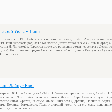
…
пскомб Уильям Нанн
 9 декабря 1919 г. Нобелевская премия по химии, 1976 г. Американский фи
ям Нанн Липскомб родился в Кливленде (штат Огайо), в семье Эдны (Портер)
льяма Н. Липскомба. Через год после его рождения семья переехала в Лексинг
тукки). По окончании средней школы Липскомб поступил в Кентуккский униве
41 г. получил…
линг Лайнус Карл
евраля 1901 г. – 19 августа 1994 г. Нобелевская премия по химии, 1954 г. Но
мия мира, 1962 г. Американский химик Лайнус Карл Полинг (Паулинг) р
тленде (штат Орегон), в семье Льюси Айзабелл (Дарлинг) Полинг и Херма
ьяма Полинга, фармацевта. Полинг-старший умер, когда его сыну исполнилос
нг с детства увлекался…