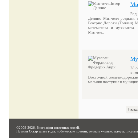
Ми
Род.
Деннис Митчелл родился в
Беатрис Дороти (Тэплан) М
математика и музыканта.
Митчел…
Му
28 с
хим
Восточной железнодорожно
мальчик поступил в муници
Назад
©2008-2026.
Биографии известных людей
.
Премии Оскар за все года, нобелевские премии, великие ученые, актеры, писател