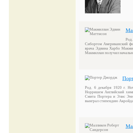
Ма
Род.
Сиборгом Американский фи
врача Эдвина Харбо Макмил
Макмиллан получил начально
Пор
Род. 6 декабря 1920 г. Н
Норришем Английский хими
Смита Портера и Элис Энн 
выиграл стипендию Акройда 
Ма