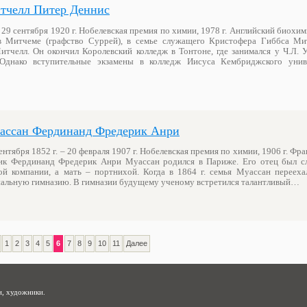
тчелл Питер Деннис
 29 сентября 1920 г. Нобелевская премия по химии, 1978 г. Английский биохи
 Митчеме (графство Суррей), в семье служащего Кристофера Гиббса Ми
итчелл. Он окончил Королевский колледж в Тонтоне, где занимался у Ч.Л. У
 Однако вступительные экзамены в колледж Иисуса Кембриджского унив
ассан Фердинанд Фредерик Анри
ентября 1852 г. – 20 февраля 1907 г. Нобелевская премия по химии, 1906 г. Фр
ик Фердинанд Фредерик Анри Муассан родился в Париже. Его отец был 
й компании, а мать – портнихой. Когда в 1864 г. семья Муассан перееха
пальную гимназию. В гимназии будущему ученому встретился талантливый…
1
2
3
4
5
6
7
8
9
10
11
Далее
и, художники.