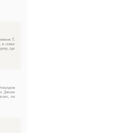
ленном Т.
 в семье
ену, где
Роналдом
ье Джона
олах, он