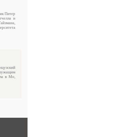
мик Питер
тчелла и
айзмана,
ерситета
анцузский
служащим
ла в Мо,