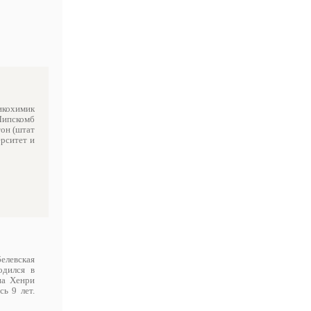
зикохимик
 Липскомб
тон (штат
рситет и
белевская
одился в
на Хенри
ь 9 лет.