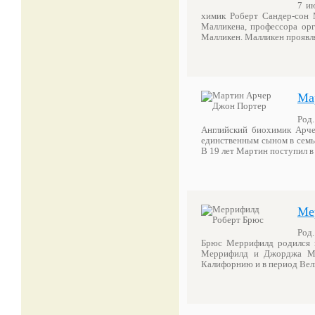
7 ию
химик Роберт Сандер-сон 
Малликена, профессора орг
Малликен. Малликен проявля
Ма
Род.
Английский биохимик Арч
единственным сыном в семь
В 19 лет Мартин поступил 
Ме
Род.
Брюс Меррифилд родился в
Меррифилд и Джорджа Мер
Калифорнию и в период Вели