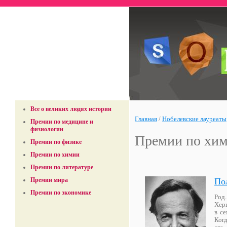
Всё о знаменитостях
— Биографии
— Достижения
— Фотографии
Все о великих людях истории
Главная
/
Нобелевские лауреаты
Премии по медицине и
физиологии
Премии по хи
Премии по физике
Премии по химии
Премии по литературе
По
Премии мира
Премии по экономике
Род
Хер
в с
Когд