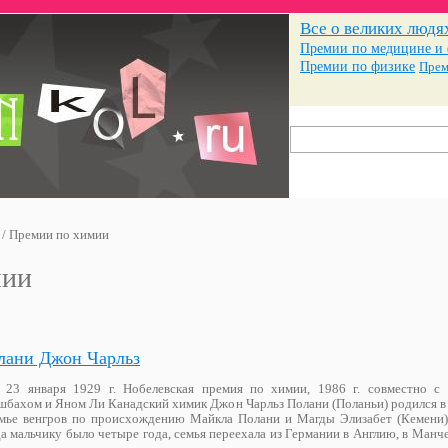
Все о великих людя
Премии по медицине и
Премии по физике
Прем
/
Премии по химии
мии
лани Джон Чарльз
. 23 января 1929 г. Нобелевская премия по химии, 1986 г. совместно с 
шбахом и Яном Ли Канадский химик Джон Чарльз Полани (Поланьи) родился в 
емье венгров по происхождению Майкла Полани и Магды Элизабет (Кемени)
а мальчику было четыре года, семья переехала из Германии в Англию, в Манче