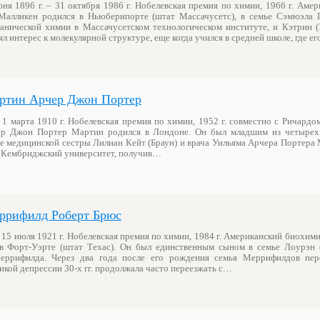
ня 1896 г. – 31 октября 1986 г. Нобелевская премия по химии, 1966 г. Аме
Малликен родился в Ньюберипорте (штат Массачусетс), в семье Сэмюэла 
анической химии в Массачусетском технологическом институте, и Кэтрин (
л интерес к молекулярной структуре, еще когда учился в средней школе, где е
ртин Арчер Джон Портер
 1 марта 1910 г. Нобелевская премия по химии, 1952 г. совместно с Ричард
ер Джон Портер Мартин родился в Лондоне. Он был младшим из четырех
е медицинской сестры Лилиан Кейт (Браун) и врача Уильяма Арчера Портера 
в Кембриджский университет, получив…
ррифилд Роберт Брюс
 15 июля 1921 г. Нобелевская премия по химии, 1984 г. Американский биохим
 Форт-Уэрте (штат Техас). Он был единственным сыном в семье Лоурэн 
рифилда. Через два года после его рождения семья Меррифилдов пер
кой депрессии 30-х гг. продолжала часто переезжать с…