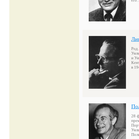
его
Ли
Род.
Уиль
и Уи
Кен
в 19
По
28 ф
пре
Пор
Уил
Поли