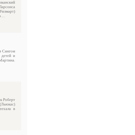
риканский
Парсонса
Уилмарт)
го…
ом Сингом
 детей и
Мартина.
ик Роберт
(Льюкас)
еехала в