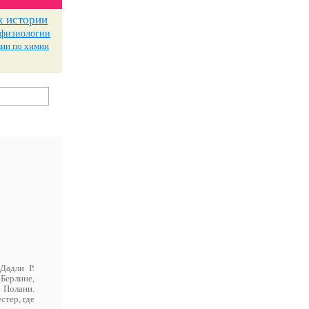
х истории
 физиологии
ии по химии
Дадли Р.
Берлине,
 Полани.
стер, где