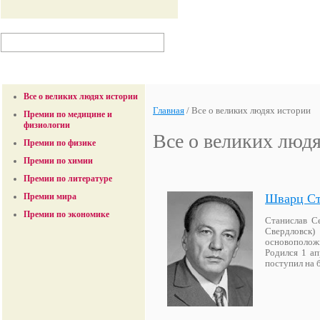
Все о великих людях истории
Главная
/
Все о великих людях истории
Премии по медицине и
физиологии
Все о великих люд
Премии по физике
Премии по химии
Премии по литературе
Шварц Ст
Премии мира
Премии по экономике
Станислав С
Свердловск
основополож
Родился 1 ап
поступил на 