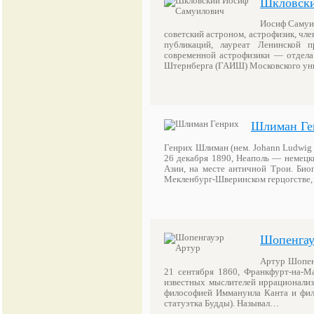
Шкловски
Иосиф Самуил
советский астроном, астрофизик, чле
публикаций, лауреат Ленинской п
современной астрофизики — отдела 
Штернберга (ГАИШ) Московского ун
Шлиман Ге
Генрих Шлиман (нем. Johann Ludwig 
26 декабря 1890, Неаполь — немецк
Азии, на месте античной Трои. Био
Мекленбург-Шверинском герцогстве, 
Шопенгау
Артур Шопенг
21 сентября 1860, Франкфурт-на-М
известных мыслителей иррационализм
философией Иммануила Канта и фило
статуэтка Будды). Называл…