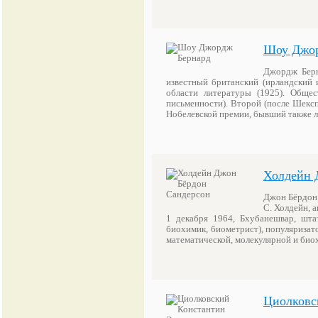
Шоу Джор
Джордж Берн
известный британский (ирландский и
области литературы (1925). Общес
письменности). Второй (после Шексп
Нобелевской премии, бывший также 
Холдейн 
Джон Бёрдон 
С. Холдейн, 
1 декабря 1964, Бхубанешвар, штат
биохимик, биометрист), популяризат
математической, молекулярной и био
Циолковс