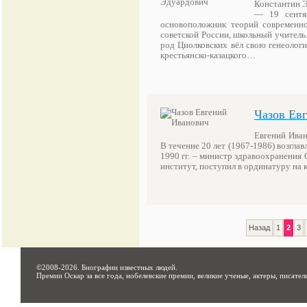
Константин Э
— 19 сентяб
основоположник теорий современной
советской России, школьный учитель
род Циолковских вёл свою генеологи
крестьянско-казацкого…
Чазов Ев
Евгений Иван
В течение 20 лет (1967-1986) возгла
1990 гг. – министр здравоохранения
институт, поступил в ординатуру на
Назад
1
2
3
©2008-2026.
Биографии известных людей
.
Премии Оскар за все года, нобелевские премии, великие ученые, актеры, писател