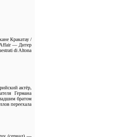
ане Кракатау /
Affair — Дитер
trati di Altona
рийский актёр,
ателя Германа
ладшим братом
ллов переехала
uy (сериал) —