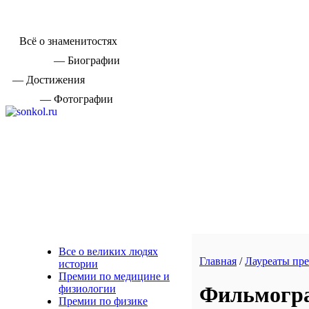
Всё о знаменитостях
— Биографии
— Достижения
— Фотографии
Все о великих людях
Главная
/
Лауреаты пр
истории
Премии по медицине и
Фильмограф
физиологии
Премии по физике