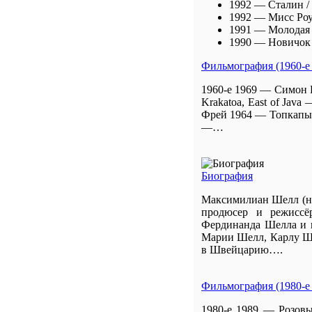
1992 — Сталин /
1992 — Мисс Роу
1991 — Молодая 
1990 — Новичок 
Фильмография (1960-е 
1960-е 1969 — Симон Б
Krakatoa, East of Jav
Фрей 1964 — Топкапы /
—…
Биография
Максимилиан Шелл (нем
продюсер и режиссё
Фердинанда Шелла и 
Марии Шелл, Карлу Ше
в Швейцарию….
Фильмография (1980-е 
1980-е 1989 — Розов