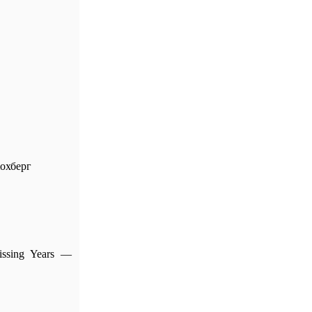
Хохберг
ssing Years —