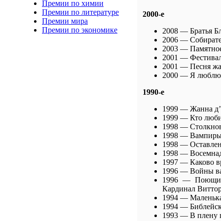
Премии по химии
Премии по литературе
2000-е
Премии мира
Премии по экономике
2008 — Братья Б
2006 — Собирател
2003 — Памятное 
2001 — Фестиваль
2001 — Песня жав
2000 — Я люблю 
1990-е
1999 — Жанна д’А
1999 — Кто любит
1998 — Столкнов
1998 — Вампиры 
1998 — Оставлен
1998 — Восемнад
1997 — Каково вр
1996 — Войны ва
1996 — Поющие 
Кардинал Витто
1994 — Маленька
1994 — Библейск
1993 — В плену 