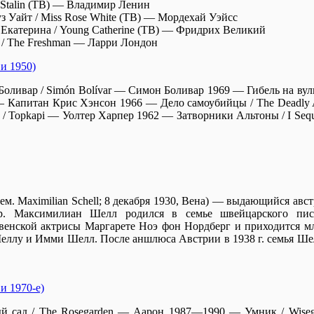
 Stalin (ТВ) — Владимир Ленин
з Уайт / Miss Rose White (ТВ) — Мордехай Уэйсс
Екатерина / Young Catherine (ТВ) — Фридрих Великий
/ The Freshman — Ларри Лондон
и 1950)
оливар / Simón Bolívar — Симон Боливар 1969 — Гибель на вулк
a — Капитан Крис Хэнсон 1966 — Дело самоубийцы / The Deadly 
 Topkapi — Уолтер Харпер 1962 — Затворники Альтоны / I Seques
. Maximilian Schell; 8 декабря 1930, Вена) — выдающийся авст
р. Максимилиан Шелл родился в семье швейцарского пис
венской актрисы Маргарете Ноэ фон Нордберг и приходится м
ллу и Имми Шелл. После аншлюса Австрии в 1938 г. семья Ше
и 1970-е)
ый сад / The Rosegarden — Аарон 1987—1990 — Умник / Wiseg