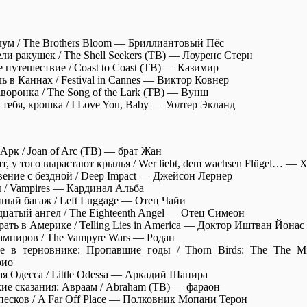
лум / The Brothers Bloom — Бриллиантовый Пёс
и ракушек / The Shell Seekers (ТВ) — Лоуренс Стерн
путешествие / Coast to Coast (ТВ) — Казимир
 в Каннах / Festival in Cannes — Виктор Ковнер
оронка / The Song of the Lark (ТВ) — Вунш
тебя, крошка / I Love You, Baby — Уолтер Экланд
рк / Joan of Arc (ТВ) — брат Жан
, у того вырастают крылья / Wer liebt, dem wachsen Flügel… — 
ение с бездной / Deep Impact — Джейсон Лернер
/ Vampires — Кардинал Альба
ный багаж / Left Luggage — Отец Чайи
цатый ангел / The Eighteenth Angel — Отец Симеон
ать в Америке / Telling Lies in America — Доктор Иштван Йонас
мпиров / The Vampyre Wars — Родан
в терновнике: Пропавшие годы / Thorn Birds: The The Mi
рио
я Одесса / Little Odessa — Аркадий Шапира
ие сказания: Авраам / Abraham (ТВ) — фараон
песков / A Far Off Place — Полковник Мопани Терон