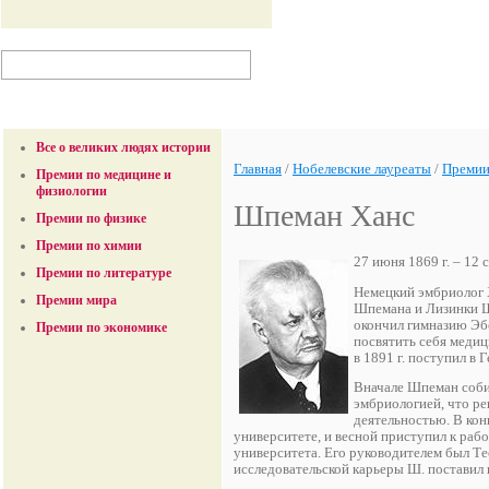
Все о великих людях истории
Главная
/
Нобелевские лауреаты
/
Премии
Премии по медицине и
физиологии
Шпеман Ханс
Премии по физике
Премии по химии
27 июня 1869 г. – 12 
Премии по литературе
Немецкий эмбриолог 
Премии мира
Шпемана и Лизинки Ш
окончил гимназию Эбе
Премии по экономике
посвятить себя медиц
в 1891 г. поступил в 
Вначале Шпеман собир
эмбриологией, что ре
деятельностью. В кон
университете, и весной приступил к раб
университета. Его руководителем был Те
исследовательской карьеры Ш. поставил 