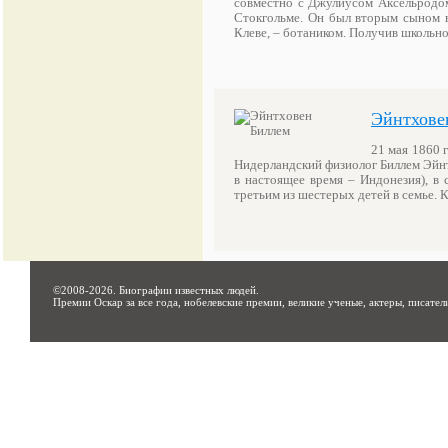
совместно с Джулиусом Аксельродо
Стокгольме. Он был вторым сыном в
Клеве, – ботаником. Получив школьн
Эйнтхове
21 мая 1860 г
Нидерландский физиолог Биллем Эйнт
в настоящее время – Индонезия), в 
третьим из шестерых детей в семье.
©2008-2026.
Биографии известных людей
.
Премии Оскар за все года, нобелевские премии, великие ученые, актеры, писател