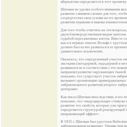
яйцеклетки определяется в этот промеж
Шпеман не уделял особого внимания мех
развитие слишком сложно для того, чтоб
сосредоточил свои усилия на его временн
развитии первыми и каковы взаимоотно
Для того чтобы ответить на эти вопрос
двум близкородственным видам тритона. 
судьбой пересаженных клеток. Вместе со.
как и в первых опытах Вольфа с хрустали
должен был из нее развиться в ее прежне
удивительное исключение.
Оказалось, что определенный участок 
листками (эктодермой, эндодермой и мез
развивался не в соответствии с его нов
направлял развитие окружающих тканей.
показано, что существует участок эмбри
вызывает организацию примордиальных 
эмбрионального развития) второго эмбр
центрами».
Как писал Шпеман впоследствии, в его 
показано, что «индуцирующие стимулы н
развитие тех свойств, которые уже пр
определяется структурой реагирующей т
направляющий эффект».
В 1935 г. Шпеман был удостоен Нобелев
эмбриональном развитии». Однако при в