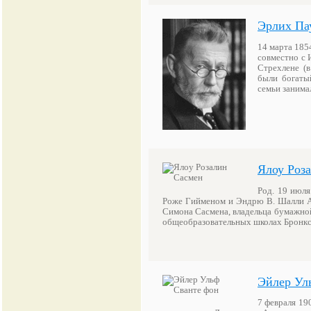
Эрлих Па
14 марта 1854
совместно с 
Стрехлене (в
были богаты
семьи занима
Ялоу Роз
Род. 19 июля
Роже Гийменом и Эндрю В. Шалли Ам
Симона Сасмена, владельца бумажной
общеобразовательных школах Бронкс
Эйлер Ул
7 февраля 190