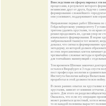
Впоследствии он сформулировал эти во
процессами, в результате которого фор
независимо друг от друга, будучи с само
формированию сложнейшего «продукта» ц
они усиливают, поддерживают или огран
Направление первых работ Шпемана по э
Гейдельбергскому университету Густаво
тритона удалить хрусталик, то из края 
решил продолжить их, сделав упор не сто
изначального формирования. В норме хру
эмбриональной ткани) в тот момент, когд
доказал, что сигнал к формированию хрус
эктодерму, из которой должен образовать
из этих пересаженных клеток начинает р
чрезвычайно сложные методы и приборы,
для тончайших манипуляций с отдельным
Тем временем Шпеман закончил докторску
остался в Вюрцбурге и 3 года спустя полу
пост профессора зоологии и сравнительн
Института биологии кайзера Вильгельма 
проработал в этой должности всю войну.
В своих ранних опытах на хрусталике и 
хрусталик, зависит от влияния сетчатки.
целого. Для этого он разделил яйцеклетк
Оказалось, что если эту операцию произ
может развиться целостный, хотя и мень
то из каждой половины вырастет половин