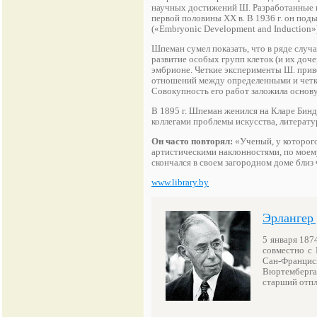
научных достижений Ш. Разработанные и
первой половины XX в. В 1936 г. он под
(«Embryonic Development and Induction»
Шпеман сумел показать, что в ряде слу
развитие особых групп клеток (и их доче
эмбрионе. Четкие эксперименты Ш. прив
отношений между определенными и четк
Совокупность его работ заложила основу
В 1895 г. Шпеман женился на Кларе Бинд
коллегами проблемы искусства, литерат
Он часто повторял:
«Ученый, у которого
артистическими наклонностями, по моему
скончался в своем загородном доме близ
www.library.by
Эрлангер
5 января 1874
совместно с
Сан-Франциск
Вюртемберга 
старший отп