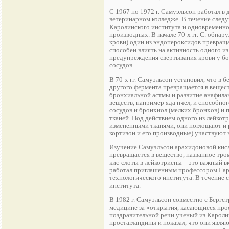
С 1967 по 1972 г. Самуэльсон работал 
ветеринарном колледже. В течение сле
Каролинского института и одновременно
производных. В начале 70-х гг. С. обна
крови) один из эндопероксидов превраща
способен влиять на активность одного из
предупреждения свертывания крови у бо
сосудов.
В 70-х гг. Самуэльсон установил, что в 
другого фермента превращается в вещес
бронхиальной астмы и развитие анафила
веществ, например яда пчел, и способн
сосудов и бронхиол (мелких бронхов) и
тканей. Под действием одного из лейко
измененными тканями, они поглощают и 
кортизон и его производные) участвуют 
Изучение Самуэльсон арахидоновой кисло
превращается в вещество, названное тр
кис-слоты в лейкотриены – это важный вк
работал приглашенным профессором Гарв
технологического института. В течение 
института.
В 1982 г. Самуэльсон совместно с Берг
медицине за «открытия, касающиеся прос
поздравительной речи ученый из Каролин
простагландины и показал, что они явля