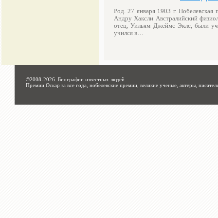
Род. 27 января 1903 г. Нобелевская
Андру Хаксли Австралийский физиол
отец, Уильям Джеймс Эклс, были уч
учился в…
©2008-2026.
Биографии известных людей
.
Премии Оскар за все года, нобелевские премии, великие ученые, актеры, писател