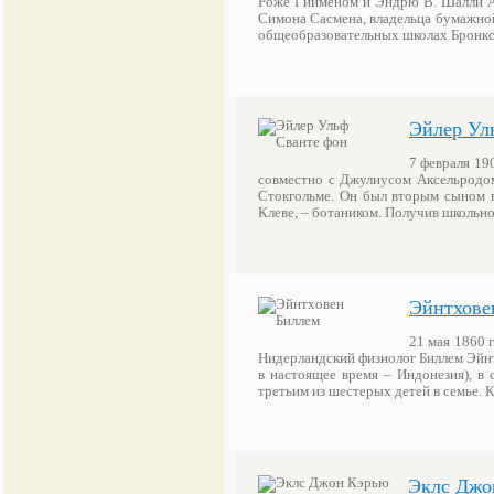
Роже Гийменом и Эндрю В. Шалли Ам
Симона Сасмена, владельца бумажной
общеобразовательных школах Бронкс
Эйлер Ул
7 февраля 190
совместно с Джулиусом Аксельродо
Стокгольме. Он был вторым сыном в
Клеве, – ботаником. Получив школьн
Эйнтхове
21 мая 1860 г
Нидерландский физиолог Биллем Эйнт
в настоящее время – Индонезия), в 
третьим из шестерых детей в семье.
Эклс Джо