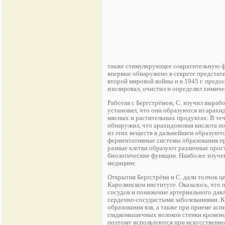
также стимулирующее сократительную фу
впервые обнаружено в секрете предстате
второй мировой войны и в 1945 г. предос
изолировал, очистил и определил химич
Работая с Бергстрёмом, С. изучил вырабо
установил, что они образуются из арах
мясных и растительных продуктах. В теч
обнаружил, что арахидоновая кислота п
из этих веществ в дальнейшем образуютс
ферментативные системы образования пр
разные клетки образуют различные прос
биологические функции. Наиболее изучен
медицине.
Открытия Бергстрёма и С. дали толчок ц
Каролинском институте. Оказалось, что
сосудов и понижение артериального давл
сердечно-сосудистыми заболеваниями. К
образования язв, а также при приеме ас
гладкомышечных волокон стенки кровено
поэтому используются при искусственн