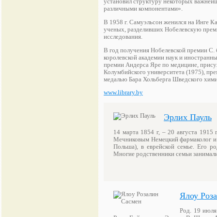
установил структуру некоторых важнейш
различными компонентами».
В 1958 г. Самуэльсон женился на Инге К
ученых, разделивших Нобелевскую премию
исследования.
В год получения Нобелевской премии С.
королевской академии наук и иностранны
премии Андерса Яре по медицине, прису
Колумбийского университета (1975), пр
медалью Бара Хольберга Шведского хими
www.library.by
Эрлих Пауль
14 марта 1854 г, – 20 августа 1915 
Мечниковым Немецкий фармаколог и 
Польша), в еврейской семье. Его р
Многие родственники семьи занимал
Ялоу Роз
Род. 19 июля