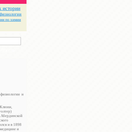
х истории
 физиологии
ии по химии
 физиологии и
 Клюни,
уолтер)
в Абердинской
ского
ился и в 1898
 медицине и