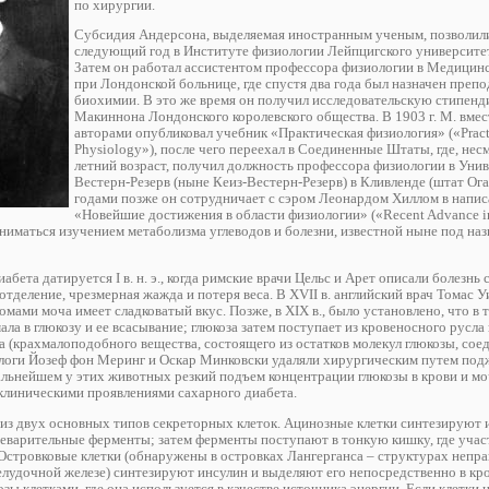
по хирургии.
Субсидия Андерсона, выделяемая иностранным ученым, позволил
следующий год в Институте физиологии Лейпцигского университет
Затем он работал ассистентом профессора физиологии в Медицин
при Лондонской больнице, где спустя два года был назначен преп
биохимии. В это же время он получил исследовательскую стипен
Макиннона Лондонского королевского общества. В 1903 г. М. вмес
авторами опубликовал учебник «Практическая физиология» («Pract
Physiology»), после чего переехал в Соединенные Штаты, где, несм
летний возраст, получил должность профессора физиологии в Уни
Вестерн-Резерв (ныне Кеиз-Вестерн-Резерв) в Кливленде (штат Ога
годами позже он сотрудничает с сэром Леонардом Хиллом в напис
«Новейшие достижения в области физиологии» («Recent Advance i
аниматься изучением метаболизма углеводов и болезни, известной ныне под на
бета датируется I в. н. э., когда римские врачи Цельс и Арет описали болезнь 
тделение, чрезмерная жажда и потеря веса. В XVII в. английский врач Томас У
омами моча имеет сладковатый вкус. Позже, в XIX в., было установлено, что в 
а в глюкозу и ее всасывание; глюкоза затем поступает из кровеносного русла в
а (крахмалоподобного вещества, состоящего из остатков молекул глюкозы, сое
иологи Йозеф фон Меринг и Оскар Минковски удаляли хирургическим путем по
альнейшем у этих животных резкий подъем концентрации глюкозы в крови и моч
клиническими проявлениями сахарного диабета.
из двух основных типов секреторных клеток. Ацинозные клетки синтезируют 
еварительные ферменты; затем ферменты поступают в тонкую кишку, где учас
Островковые клетки (обнаружены в островках Лангерганса – структурах непр
удочной железе) синтезируют инсулин и выделяют его непосредственно в кро
ы клетками, где она используется в качестве источника энергии. Если клетки 