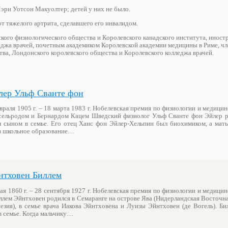
Мэри Уотсон Макуолтер; детей у них не было.
от тяжелого артрита, сделавшего его инвалидом.
ого физиологического общества и Королевского канадского института, инос
джа врачей, почетным академиком Королевской академии медицины в Риме, ч
тва, Лондонского королевского общества и Королевского колледжа врачей.
лер Ульф Сванте фон
враля 1905 г. – 18 марта 1983 г. Нобелевская премия по физиологии и медицине
сельродом и Бернардом Кацем Шведский физиолог Ульф Сванте фон Эйлер р
 сыном в семье. Его отец Ханс фон Эйлер-Хельпин был биохимиком, а мать
ив школьное образование…
нтховен Биллем
ая 1860 г. – 28 сентября 1927 г. Нобелевская премия по физиологии и медицине
лем Эйнтховен родился в Семаранге на острове Ява (Нидерландская Восточн
езия), в семье врача Иакова Эйнтховена и Луизы Эйнтховен (де Вогель). Би
в семье. Когда мальчику…