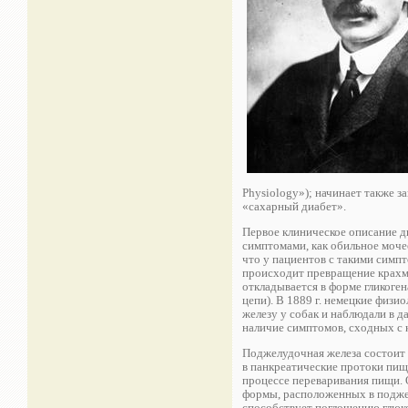
Physiology»); начинает также з
«сахарный диабет».
Первое клиническое описание диа
симптомами, как обильное мочео
что у пациентов с такими симпт
происходит превращение крахмал
откладывается в форме гликоген
цепи). В 1889 г. немецкие физ
железу у собак и наблюдали в д
наличие симптомов, сходных с 
Поджелудочная железа состоит 
в панкреатические протоки пищ
процессе переваривания пищи. 
формы, расположенных в поджел
способствует поглощению глюкоз