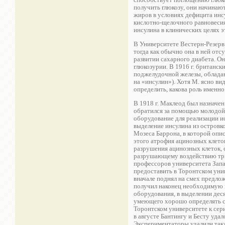
получить глюкозу, они начинаю
жиров в условиях дефицита инсу
кислотно-щелочного равновесия 
инсулина в клинических целях 
В Университете Вестерн-Резерв
тогда как обычно она в ней отс
развитии сахарного диабета. Он
глюкозурии. В 1916 г. британс
поджелудочной железы, обладаю
на «инсулин»). Хотя М. ясно в
определить, какова роль именно
В 1918 г. Маклеод был назначе
обратился за помощью молодой 
оборудование для реализации и
выделение инсулина из островк
Мозеса Баррона, в которой опи
этого атрофия ацинозных клеток
разрушения ацинозных клеток, 
разрушающему воздействию три
профессоров университета Запа
предоставить в Торонтском уни
вначале поднял на смех предло
получил наконец необходимую 
оборудования, в выделении дес
умеющего хорошо определять со
Торонтском университете к сер
в августе Бантингу и Бесту уда
Экспериментаторы удалили такж