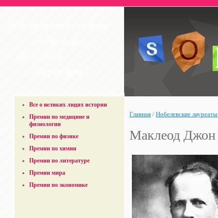
Всё о знаменитостях
— Биографии
— Достижения
— Фотографии
Все о великих людях истории
Главная
/
Нобелевские лауреаты
Премии по медицине и
физиологии
Маклеод Джон
Премии по физике
Премии по химии
Премии по литературе
Премии мира
Премии по экономике