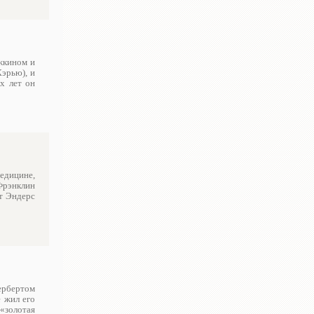
джкином и
эрью), и
х лет он
медицине,
Фрэнклин
т Эндерс
Гербертом
 жил его
 «золотая