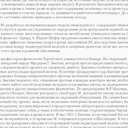
т утилизировать жиры (в виде жирных кислот). В результате биохимического 
лина в крови и тканях резко возрастает содержание кетоновых тел и происход
организма в сторону ацидоза, т.е. развивается диабетический кетоацидоз. До
это состояние обычно приводило к летальному исходу.
 М. разработал экспериментальную модель глюкозурии (т.е. содержания глюкоз
утствует) и провел исследования по определению роли центральной нервной си
 написал также многочисленные статьи по метаболизму углеводов и серию из 1
кий физиолог Эдвард А. Шарпи-Шефер предложил назвать гипотетическое веще
щее эффектом снижения сахара в крови, инсулайном (М. впоследствии замени
идел связь между поджелудочной железой и сахарным диабетом, он не мог дост
 этого органа в развитии заболевания.
н профессором физиологии Торонтского университета в Канаде. На следующий 
канадский хирург Фредерик Г. Бантинг, который просил предоставить необхо
сследовательского проекта по сахарному диабету. Бантинга особенно интересо
овых клеток поджелудочной железы. В октябре предыдущего года Бантинг про
сывались блокада панкреатического протока желчными камнями и развивающая
. Бантинг надеялся, что, «перевязав протоки и выждав некоторое время, необ
сумеет найти способ получения экстракта островковых клеток, не подверженн
псина и других панкреатических ферментов». По предложению Ф.Р. Миллера,
дного Онтарио, Бантинг рассказал о своей идее М., который по своему полож
верситете нужное для проведения исследований оборудование. По словам Бант
женный ему проект; лишь после нескольких повторных визитов в его кабинет Б
поддержку, которая выразилась в предоставлении лабораторного помещения и
яти подопытных собак, а также в обеспечении помощи студента-медика Чарлза 
держание сахара в крови и моче. В мае 1921 г. Бантинг, ассистируемый Бесто
ии экспериментов, в то время как М. отправился отдыхать в Шотландию. К ег
лось экстрагировать инсулин из островковой ткани поджелудочной железы собак
е поджелудочную железу у одной собаки, а затем ввели экстракт островковой