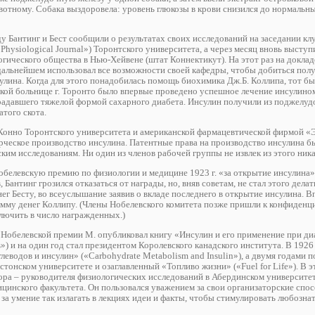
отному. Собака выздоровела: уровень глюкозы в крови снизился до нормальны
ду Бантинг и Бест сообщили о результатах своих исследований на заседании кл
hysiological Journal») Торонтского университета, а через месяц вновь выступ
гического общества в Нью-Хейвене (штат Коннектикут). На этот раз на доклад
 дальнейшем использовал все возможности своей кафедры, чтобы добиться пол
улина. Когда для этого понадобилась помощь биохимика Дж.Б. Коллипа, тот б
етской больнице г. Торонто было впервые проведено успешное лечение инсулино
страдавшего тяжелой формой сахарного диабета. Инсулин получили из поджелу
атого скота.
 Конно Торонтского университета и американской фармацевтической фирмой «
ческое производство инсулина. Патентные права на производство инсулина 
ким исследованиям. Ни один из членов рабочей группы не извлек из этого ник
обелевскую премию по физиологии и медицине 1923 г. «за открытие инсулина».
 Бантинг грозился отказаться от награды, но, вняв советам, не стал этого делат
г Бесту, во всеуслышание заявив о вкладе последнего в открытие инсулина. 
мму денег Коллипу. (Члены Нобелевского комитета позже пришли к конфиден
ключить в число награжденных.)
я Нобелевской премии М. опубликовал книгу «Инсулин и его применение при ди
tes») и на один год стал президентом Королевского канадского института. В 1926
леводов и инсулин» («Carbohydrate Metabolism and Insulin»), а двумя годами п
тонском университете и озаглавленный «Топливо жизни» («Fuel for Life»). В э
ра – руководителя физиологических исследований в Абердинском университет
цинского факультета. Он пользовался уважением за свои организаторские спо
за умение так излагать в лекциях идеи и факты, чтобы стимулировать любозна