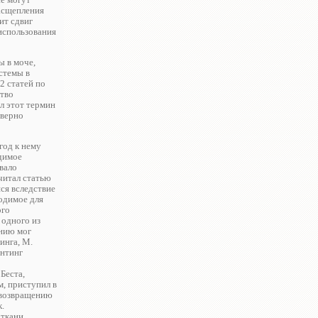
расщепления
ит сдвиг
 использования
ы в моче,
стемы в
2 статей по
ство
л этот термин
оверно
год к нему
димое
вало
читал статью
ся вследствие
ходимое для
ого
 одного из
ению мог
инга, М.
антинг
Беста,
м, приступил в
о возвращению
.
 ткани