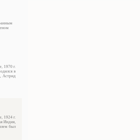
транным
леном
, 1970 г.
одился в
, Астрид
, 1924 г.
ая Индия,
ллем был