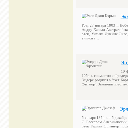
Эк
Род. 27 января 1903 г. Ноб
Андру Хаксли Австралийски
отец, Уильям Джеймс Эклс,
учился в…
Эн
10 ф
1954 г. совместно с Фреде
Эндерс родился в Уэст-Хар
(Уитмор). Закончив прести
Эрл
5 января 1874 г. – 5 декабр
С. Гассером Американский 
отец Герман Эрлангер после