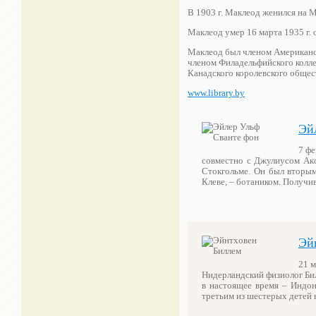
В 1903 г. Маклеод женился на 
Маклеод умер 16 марта 1935 г. 
Маклеод был членом Американск
членом Филадельфийского колле
Канадского королевского общес
www.library.by
Эй
7 фе
совместно с Джулиусом Ак
Стокгольме. Он был вторым
Клеве, – ботаником. Получ
Эй
21 м
Нидерландский физиолог Бил
в настоящее время – Индон
третьим из шестерых детей 