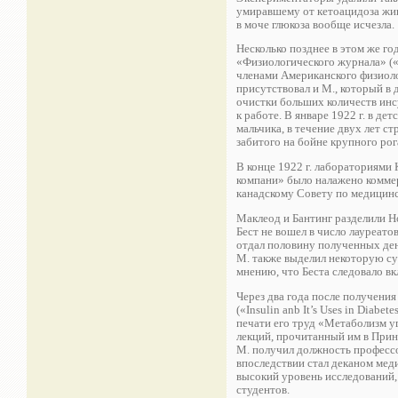
умиравшему от кетоацидоза жив
в моче глюкоза вообще исчезла.
Несколько позднее в этом же го
«Физиологического журнала» («P
членами Американского физиоло
присутствовал и М., который в
очистки больших количеств инс
к работе. В январе 1922 г. в д
мальчика, в течение двух лет 
забитого на бойне крупного рог
В конце 1922 г. лабораториями
компани» было налажено коммер
канадскому Совету по медицинс
Маклеод и Бантинг разделили Н
Бест не вошел в число лауреатов,
отдал половину полученных дене
М. также выделил некоторую су
мнению, что Беста следовало в
Через два года после получени
(«Insulin anb It’s Uses in Diabe
печати его труд «Метаболизм уг
лекций, прочитанный им в Принс
М. получил должность профессо
впоследствии стал деканом меди
высокий уровень исследований, 
студентов.