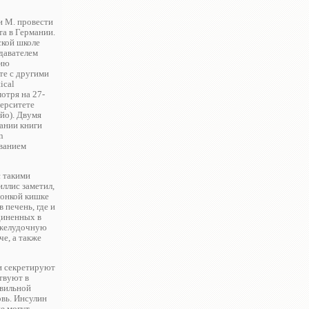
и М. провести
а в Германии.
ской школе
одавателем
дию
те с другими
ical
отря на 27-
верситете
йо). Двумя
ании книги
n
званием
с такими
иллис заметил,
тонкой кишке
 печень, где и
диненных в
джелудочную
е, а также
и секретируют
твуют в
авильной
вь. Инсулин
не могут