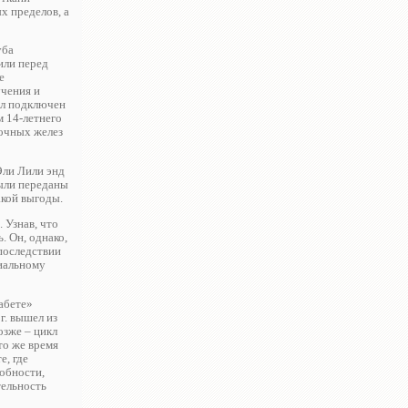
х пределов, а
уба
или перед
е
учения и
ыл подключен
м 14-летнего
дочных желез
Эли Лили энд
были переданы
акой выгоды.
 Узнав, что
ь. Он, однако,
Впоследствии
циальному
абете»
 г. вышел из
озже – цикл
то же время
е, где
собности,
тельность