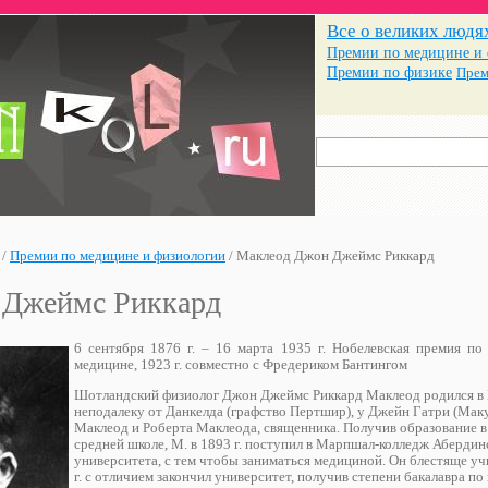
Все о великих людя
Премии по медицине и
Премии по физике
Прем
/
Премии по медицине и физиологии
/
Маклеод Джон Джеймс Риккард
 Джеймс Риккард
6 сентября 1876 г. – 16 марта 1935 г. Нобелевская премия по
медицине, 1923 г. совместно с Фредериком Бантингом
Шотландский физиолог Джон Джеймс Риккард Маклеод родился в
неподалеку от Данкелда (графство Пертшир), у Джейн Гатри (Мак
Маклеод и Роберта Маклеода, священника. Получив образование 
средней школе, М. в 1893 г. поступил в Марпшал-колледж Абердин
университета, с тем чтобы заниматься медициной. Он блестяще уч
г. с отличием закончил университет, получив степени бакалавра по