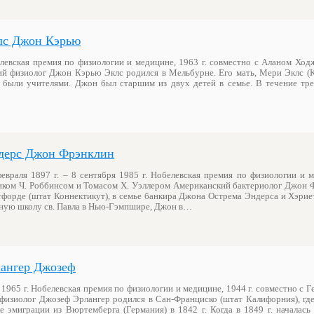
лс Джон Кэрью
елевская премия по физиологии и медицине, 1963 г. совместно с Аланом Хо
й физиолог Джон Кэрью Эклс родился в Мельбурне. Его мать, Мери Эклс (К
 были учителями. Джон был старшим из двух детей в семье. В течение тре
дерс Джон Фрэнклин
евраля 1897 г. – 8 сентября 1985 г. Нобелевская премия по физиологии и 
риком Ч. Роббинсом и Томасом Х. Уэллером Американский бактериолог Джон 
тфорде (штат Коннектикут), в семье банкира Джона Острема Эндерса и Хэрие
жную школу св. Павла в Нью-Гэмпшире, Джон в…
ангер Джозеф
я 1965 г. Нобелевская премия по физиологии и медицине, 1944 г. совместно с 
физиолог Джозеф Эрлангер родился в Сан-Франциско (штат Калифорния), где
 эмиграции из Вюртемберга (Германия) в 1842 г. Когда в 1849 г. началась