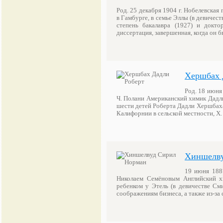
Род. 25 декабря 1904 г. Нобелевская
в Гамбурге, в семье Эллы (в девичес
степень бакалавра (1927) и докто
диссертация, завершенная, когда он 
Хершбах 
Род. 18 июня
Ч. Полани Американский химик Дадли
шести детей Роберта Дадли Хершбаха
Калифорнии в сельской местности, Х
Хиншелву
19 июня 1887
Николаем Семёновым Английский 
ребенком у Этель (в девичестве См
соображениям бизнеса, а также из-за