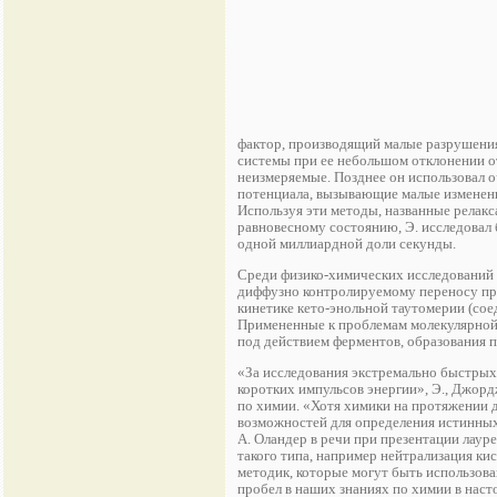
фактор, производящий малые разрушения
системы при ее небольшом отклонении от
неизмеряемые. Позднее он использовал 
потенциала, вызывающие малые изменени
Используя эти методы, названные релак
равновесному состоянию, Э. исследовал
одной миллиардной доли секунды.
Среди физико-химических исследований 
диффузно контролируемому переносу про
кинетике кето-энольной таутомерии (со
Примененные к проблемам молекулярной 
под действием ферментов, образования 
«За исследования экстремально быстры
коротких импульсов энергии», Э., Джор
по химии. «Хотя химики на протяжении 
возможностей для определения истинных 
А. Оландер в речи при презентации лау
такого типа, например нейтрализация ки
методик, которые могут быть использова
пробел в наших знаниях по химии в нас