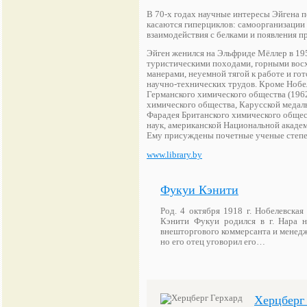
В 70-х годах научные интересы Эйгена 
касаются гиперциклов: самоорганизации
взаимодействия с белками и появления п
Эйген женился на Эльфриде Мёллер в 195
туристическими походами, горными восх
манерами, неуемной тягой к работе и го
научно-технических трудов. Кроме Нобе
Германского химического общества (1962
химического общества, Карусской медал
Фарадея Британского химического общест
наук, американской Национальной академ
Ему присуждены почетные ученые степе
www.library.by
Фукуи Кэнити
Род. 4 октября 1918 г. Нобелевска
Кэнити Фукуи родился в г. Нара 
внешторгового коммерсанта и менедже
но его отец уговорил его…
Херцберг