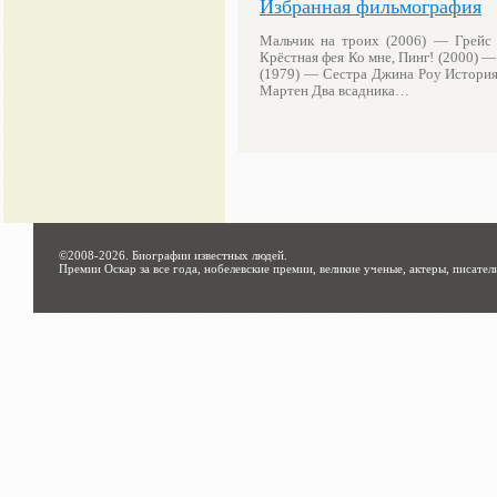
Избранная фильмография
Мальчик на троих (2006) — Грейс
Крёстная фея Ко мне, Пинг! (2000)
(1979) — Сестра Джина Роу История
Мартен Два всадника…
©2008-2026.
Биографии известных людей
.
Премии Оскар за все года, нобелевские премии, великие ученые, актеры, писател