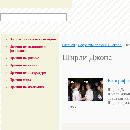
Все о великих людях истории
Главная
/
Лауреаты премии «Оскар»
/
Ши
Премии по медицине и
физиологии
Ширли Джонс
Премии по физике
Премии по химии
Премии по литературе
Биографи
Премии мира
Премии по экономике
Ширли Джонс 
Ширли Джонс
родители наз
Ширли приня
1953…