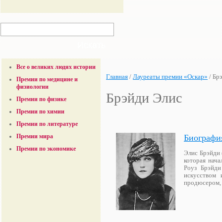
Все о великих людях истории
Главная
/
Лауреаты премии «Оскар»
/
Бр
Премии по медицине и
физиологии
Брэйди Элис
Премии по физике
Премии по химии
Премии по литературе
Биографи
Премии мира
Премии по экономике
Элис Брэйди 
которая нача
Роуз Брэйди
искусством 
продюсером, 