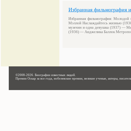
Избранная фильмография и
Избранная фильмография: Молодой 
Мэллой Наслаждайтесь жизнью (193
мужчин и одна девушка (1937) — М
(1936) — Анджелика Баллок Метроп
©2008-2026.
Биографии известных людей
.
Премии Оскар за все года, нобелевские премии, великие ученые, актеры, писател