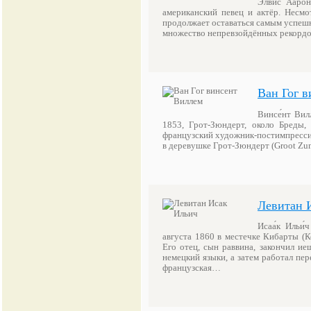
Э́лвис Ааро́
американский певец и актёр. Несмо
продолжает оставаться самым успешн
множество непревзойдённых рекордов
Ван Гог 
Винсе́нт Вилл
1853, Грот-Зюндерт, около Бреды
французский художник-постимпрессион
в деревушке Грот-Зюндерт (Groot Zu
Левитан 
Исаа́к Ильи
августа 1860 в местечке Кибарты (К
Его отец, сын раввина, закончил и
немецкий языки, а затем работал пе
французская…