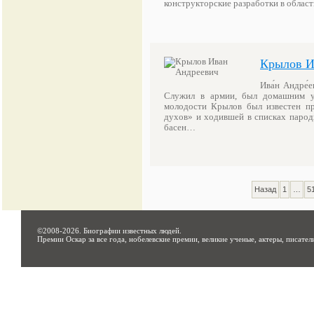
конструкторские разработки в облас
Крылов И
Ива́н Андре́
Служил в армии, был домашним уч
молодости Крылов был известен пре
духов» и ходившей в списках парод
басен…
Назад
1
…
5
©2008-2026.
Биографии известных людей
.
Премии Оскар за все года, нобелевские премии, великие ученые, актеры, писател