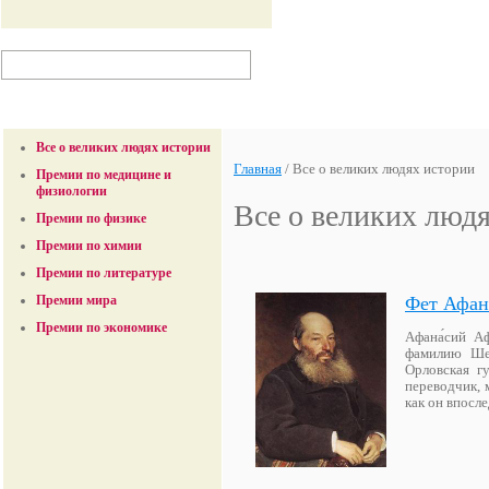
Все о великих людях истории
Главная
/
Все о великих людях истории
Премии по медицине и
физиологии
Все о великих люд
Премии по физике
Премии по химии
Премии по литературе
Фет Афан
Премии мира
Премии по экономике
Афана́сий А
фамилию Шен
Орловская г
переводчик, 
как он впосл