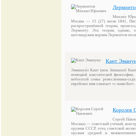
Лермонто
Михаи́л Ю́рь
Москва — 15 (27) июля 1841, Пят
распространённой теории, происх
Лермонту. Эта теория, однако, 
шотландским корням Лермонтов посв
Кант Эману
Эммануи́л Кант (нем. Immanuel Kan
немецкой классической философии,
небогатой семье ремесленника-сед
еврейское имя означает «с нами Бог
Королев 
Серге́й Па́в
Москва) — советский учёный, констр
оружия СССР, отец советской космон
оружия средней и межконтинента